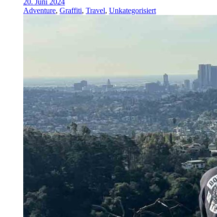
20. Juni 2024
Adventure
,
Graffiti
,
Travel
,
Unkategorisiert