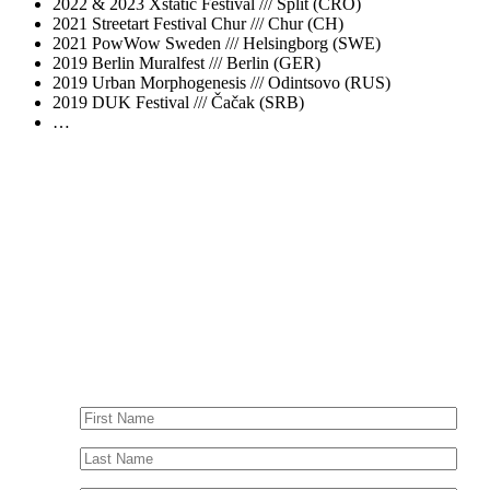
2022 & 2023 Xstatic Festival /// Split (CRO)
2021 Streetart Festival Chur /// Chur (CH)
2021 PowWow Sweden /// Helsingborg (SWE)
2019 Berlin Muralfest /// Berlin (GER)
2019 Urban Morphogenesis /// Odintsovo (RUS)
2019 DUK Festival /// Čačak (SRB)
…
CONTACT ME