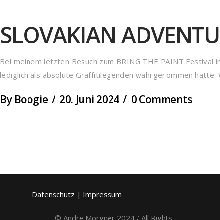
SLOVAKIAN ADVENTU
Bei meinem letzten Besuch zum BRING THE PAINT Festival in 
lediglich als absolute Graffitilegenden wahrgenommen hatte:
By
Boogie
20. Juni 2024
0 Comments
Datenschutz
|
Impressum
© Andre Morgner 2024 / All Rights