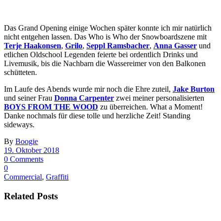
Das Grand Opening einige Wochen später konnte ich mir natürlich
nicht entgehen lassen. Das Who is Who der Snowboardszene mit
Terje Haakonsen
,
Grilo
,
Seppl Ramsbacher
,
Anna Gasser
und
etlichen Oldschool Legenden feierte bei ordentlich Drinks und
Livemusik, bis die Nachbarn die Wassereimer von den Balkonen
schütteten.
Im Laufe des Abends wurde mir noch die Ehre zuteil,
Jake Burton
und seiner Frau
Donna Carpenter
zwei meiner personalisierten
BOYS FROM THE WOOD
zu überreichen. What a Moment!
Danke nochmals für diese tolle und herzliche Zeit! Standing
sideways.
By
Boogie
19. Oktober 2018
0 Comments
0
Commercial
,
Graffiti
Related Posts