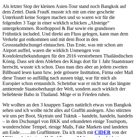
Als letzter Stop der kleinen Asien-Tour stand noch Bangkok auf
dem Zettel. Dank FrauK musste ich mir um eine gescheite
Unterkunft keine Sorgen machen und so waren wir für die
folgenden 3 Tage in einer wirklich schicken „Absteige“
untergekommen. Rooftoppool & Bar sowie ein grandioses
Frühstück included. Und direkt am Fluss gelegen, kann man dem
Verkehr gut entkommen und mit dem Boot in den
Grossstadtdschungel eintauchen. Das Erste, was mir schon am
Airport auffiel, waren die wirklich Unmengen von
Kondolenzbekundungen für den 2016 verstorbenen Thailändischen
König. Dass seit dem Ableben des Kings dort für 1 Jahr Staatstrauer
herrscht, wusste ich schon. Dass man dies aber an jedem zweiten
Billboard lesen kann bzw. jede grössere Institution, Firma oder Mall
diese Trauer so auffällig nach aussen trägt, war für mich als
Europäer schon erstaunlich. Scheinbar war er nicht nur das längste
amtierende Staatsoberhaupt der Welt, sondern auch wirklich der
beliebteste Babo in Thailand. Möge er in Frieden ruhen.
Wir wollten an den 3 knappen Tagen natürlich etwas von Bangkok
sehen und ich wollte nicht alles auf Graffiti auslegen. Also stürzten
wir uns per Boot, Skytrain und Tuktuk – handeln, handeln, handeln
– in den Dschungel von BKK und erkundeten einige Tourispots,
wunderschöne Tempel, riesige Malls, Fake Markets und landeten
am Ende…….im Graffitistore. Da ich mich mit
CIDER
von der