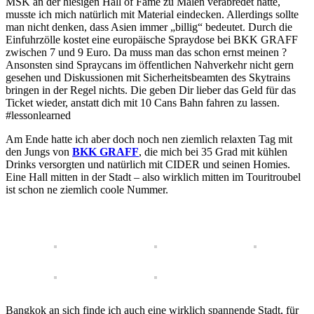
MSK an der hiesigen Hall of Fame zu Malen verabredet hatte,
musste ich mich natürlich mit Material eindecken. Allerdings sollte
man nicht denken, dass Asien immer „billig“ bedeutet. Durch die
Einfuhrzölle kostet eine europäische Spraydose bei BKK GRAFF
zwischen 7 und 9 Euro. Da muss man das schon ernst meinen ?
Ansonsten sind Spraycans im öffentlichen Nahverkehr nicht gern
gesehen und Diskussionen mit Sicherheitsbeamten des Skytrains
bringen in der Regel nichts. Die geben Dir lieber das Geld für das
Ticket wieder, anstatt dich mit 10 Cans Bahn fahren zu lassen.
#lessonlearned
Am Ende hatte ich aber doch noch nen ziemlich relaxten Tag mit
den Jungs von
BKK GRAFF
, die mich bei 35 Grad mit kühlen
Drinks versorgten und natürlich mit CIDER und seinen Homies.
Eine Hall mitten in der Stadt – also wirklich mitten im Touritroubel
ist schon ne ziemlich coole Nummer.
Bangkok an sich finde ich auch eine wirklich spannende Stadt, für